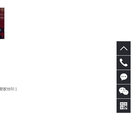
153228626
塑胶丝印
]
在线
咨询