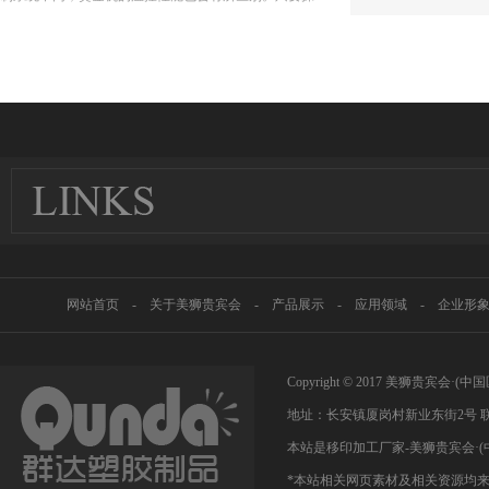
人员在初期接触设备时认真摸索、总结，掌握设备特性
后，就能对烫印温度进行精确的设定和调整。 ...
网站首页
-
关于美狮贵宾会
-
产品展示
-
应用领域
-
企业形
Copyright © 2017 美狮贵宾
地址：长安镇厦岗村新业东街2号 联系人
本站是移印加工厂家-美狮贵宾会·(
*本站相关网页素材及相关资源均来