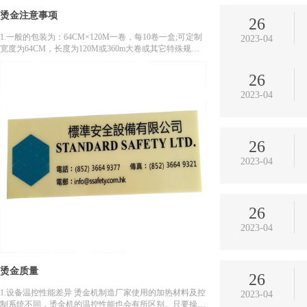
烫金注意事项
26
1.一般的包装为：64CM×120M一卷，每10卷一盒;可定制
2023-04
宽度为64CM，长度为120M或360m大卷或其它特殊规
格。 2.储存时要立放、防压、防潮、防热、防晒，放于阴
凉通风处。 3.小型烫...
26
2023-04
26
2023-04
26
2023-04
烫金质量
26
1.设备温控性能差异 烫金机制造厂家使用的加热材料及控
2023-04
制系统不同，烫金机的温控性能也会有所区别。只要操作