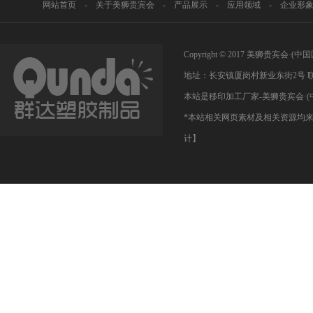
网站首页
-
关于美狮贵宾会
-
产品展示
-
应用领域
-
企业形
Copyright © 2017 美狮贵宾
地址：长安镇厦岗村新业东街2号 联系人
本站是移印加工厂家-美狮贵宾会·(
*本站相关网页素材及相关资源均来
计】