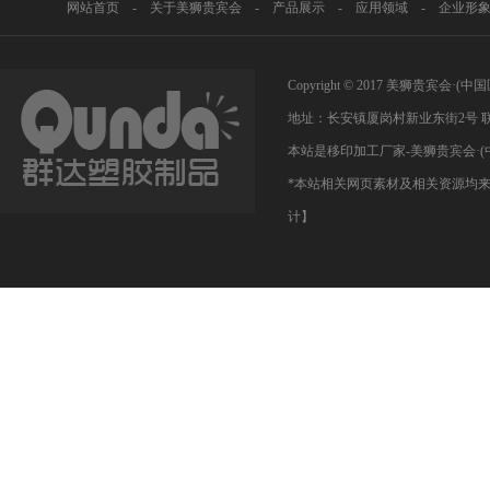
网站首页
-
关于美狮贵宾会
-
产品展示
-
应用领域
-
企业形
Copyright © 2017 美狮贵宾
地址：长安镇厦岗村新业东街2号 联系人
本站是移印加工厂家-美狮贵宾会·(
*本站相关网页素材及相关资源均来
计】