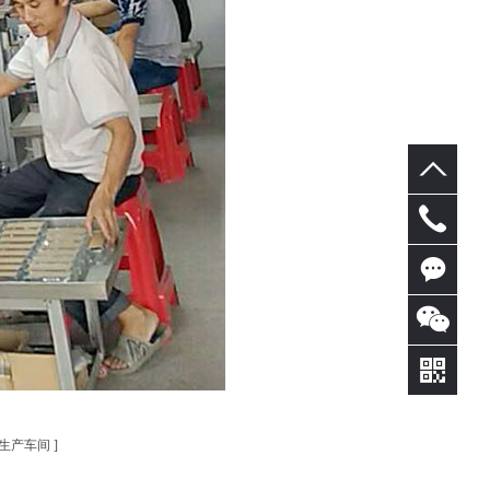
153228626
在线
咨询
生产车间
]